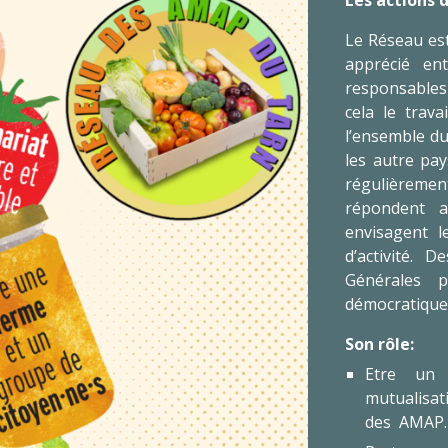
Les actions
Le Réseau est
apprécié ent
responsables 
cela le trav
l’ensemble du
les autre pa
régulièreme
répondent 
envisagent l
d’activité.
Générales p
démocratique
Son rôle:
Etre un 
mutualisat
des AMAP.