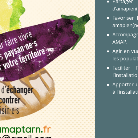
Partager
d’amapien(
Favoriser 
amapien(ne
Accompagne
AMAP.
Agir en vue
les popula
Faciliter
l’installat
Apporter u
à l’install